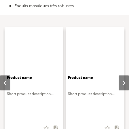
Enduits mosaïques très robustes
Product name
Product name
Short product description...
Short product description...
star_border
description
star_border
description