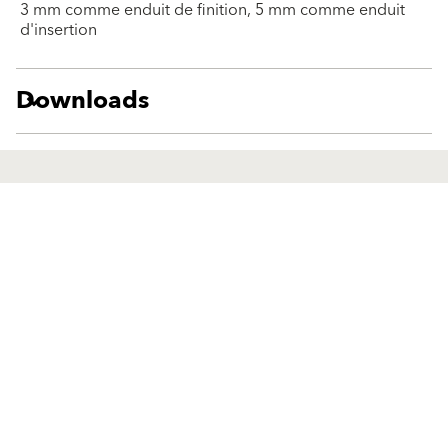
3 mm comme enduit de finition, 5 mm comme enduit
d'insertion
Downloads
Produits
Solutions
Peintures et enduits de finition,
Peintures et enduits de finition,
extérieur
extérieur
Systèmes d’isolation de façade
Systèmes d’isolation de façade
Enduits à projeter extérieur
Enduits à projeter extérieur
Systèmes de rénovation extérieur
Systèmes de rénovation extérieur
Klima produit
Klima produit
Peintures et enduits de finition
Peintures et enduits de finition
intérieur
intérieur