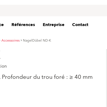
ce
Références
Entreprise
Contact
Accessoires
NagelDübel ND-K
K
tion
s. Profondeur du trou foré : ≥ 40 mm