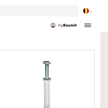
my
Baumit