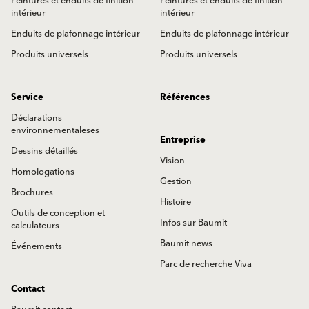
Peintures et enduits de finition
Peintures et enduits de finition
intérieur
intérieur
Enduits de plafonnage intérieur
Enduits de plafonnage intérieur
Produits universels
Produits universels
Service
Références
Déclarations
environnementaleses
Entreprise
Dessins détaillés
Vision
Homologations
Gestion
Brochures
Histoire
Outils de conception et
Infos sur Baumit
calculateurs
Baumit news
Événements
Parc de recherche Viva
Contact