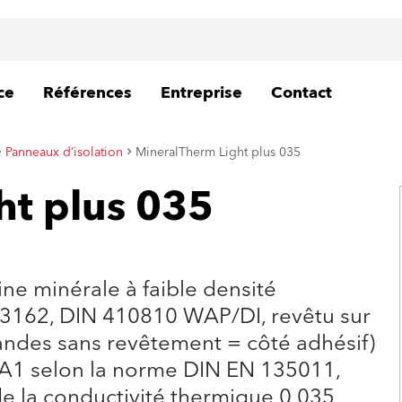
ce
Références
Entreprise
Contact
Panneaux d’isolation
MineralTherm Light plus 035
ht plus 035
ine minérale à faible densité
3162, DIN 410810 WAP/DI, revêtu sur
bandes sans revêtement = côté adhésif)
 A1 selon la norme DIN EN 135011,
e la conductivité thermique 0,035