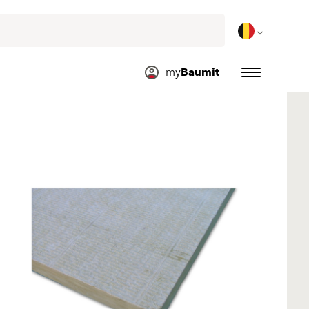
my
Baumit