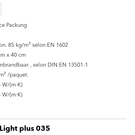
èce Packung
ron. 85 kg/m³ selon EN 1602
cm x 40 cm
onbrandbaar , selon DIN EN 13501-1
m² /paquet.
5 W/(m·K)
4 W/(m·K)
Light plus 035