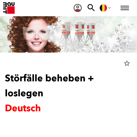
star_border
Störfälle beheben +
loslegen
Deutsch