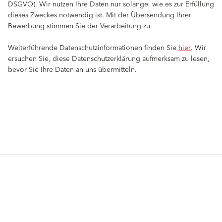
DSGVO). Wir nutzen Ihre Daten nur solange, wie es zur Erfüllung
dieses Zweckes notwendig ist. Mit der Übersendung Ihrer
Bewerbung stimmen Sie der Verarbeitung zu.
Weiterführende Datenschutzinformationen finden Sie
hier
. Wir
ersuchen Sie, diese Datenschutzerklärung aufmerksam zu lesen,
bevor Sie Ihre Daten an uns übermitteln.
Produits
Solutions
Peintures et enduits de finition,
Peintures et enduits de finition,
extérieur
extérieur
Systèmes d’isolation de façade
Systèmes d’isolation de façade
Enduits à projeter extérieur
Enduits à projeter extérieur