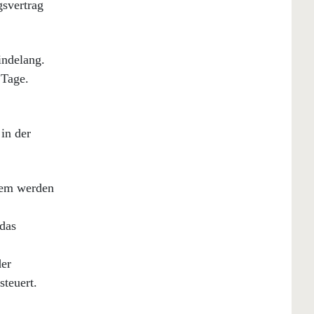
gsvertrag
indelang.
 Tage.
in der
dem werden
das
der
steuert.