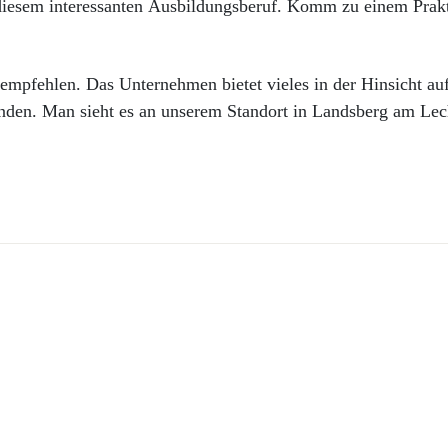
n diesem interessanten Ausbildungsberuf. Komm zu einem Pra
empfehlen. Das Unternehmen bietet vieles in der Hinsicht au
enden. Man sieht es an unserem Standort in Landsberg am Lec
Service
Références
Déclarations
environnementaleses
Entreprise
Dessins détaillés
Vision
Homologations
Gestion
Brochures
Histoire
Outils de conception et