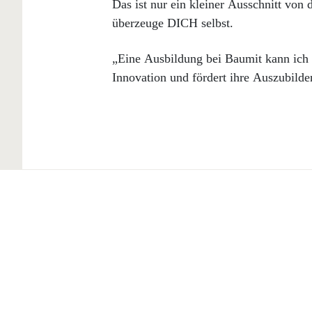
Das ist nur ein kleiner Ausschnitt vo
überzeuge DICH selbst.
„Eine Ausbildung bei Baumit kann ich 
Innovation und fördert ihre Auszubild
Produits
Solutions
Peintures et enduits de
Peintures et enduits de
finition, extérieur
finition, extérieur
Systèmes d’isolation de
Systèmes d’isolation de
façade
façade
Enduits à projeter
Enduits à projeter
extérieur
extérieur