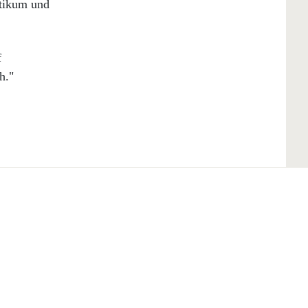
ktikum und
f
h."
Suivez-nous
Partager