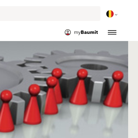
my
Baumit