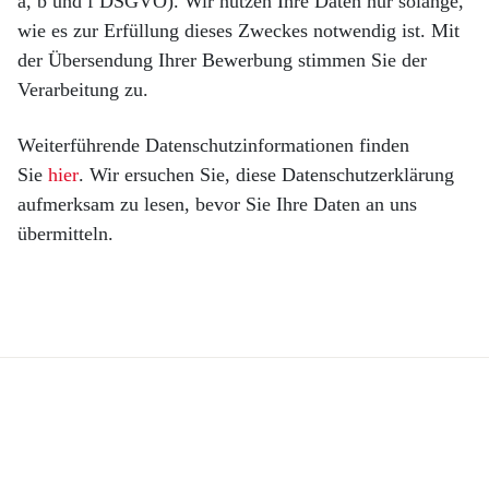
a, b und f DSGVO). Wir nutzen Ihre Daten nur solange,
wie es zur Erfüllung dieses Zweckes notwendig ist. Mit
der Übersendung Ihrer Bewerbung stimmen Sie der
Verarbeitung zu.
Weiterführende Datenschutzinformationen finden
Sie
hier
. Wir ersuchen Sie, diese Datenschutzerklärung
aufmerksam zu lesen, bevor Sie Ihre Daten an uns
übermitteln.
Produits
Solutions
Peintures et enduits de finition,
Peintures et enduits de finition,
extérieur
extérieur
Systèmes d’isolation de façade
Systèmes d’isolation de façade