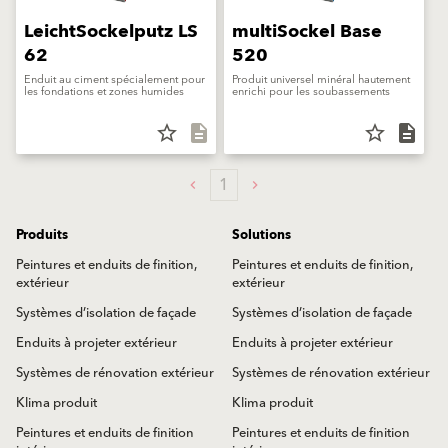
LeichtSockelputz LS
multiSockel Base
62
520
Enduit au ciment spécialement pour
Produit universel minéral hautement
les fondations et zones humides
enrichi pour les soubassements
star_border
description
star_border
description
1
Produits
Solutions
Peintures et enduits de finition,
Peintures et enduits de finition,
extérieur
extérieur
Systèmes d’isolation de façade
Systèmes d’isolation de façade
Enduits à projeter extérieur
Enduits à projeter extérieur
Systèmes de rénovation extérieur
Systèmes de rénovation extérieur
Klima produit
Klima produit
Peintures et enduits de finition
Peintures et enduits de finition