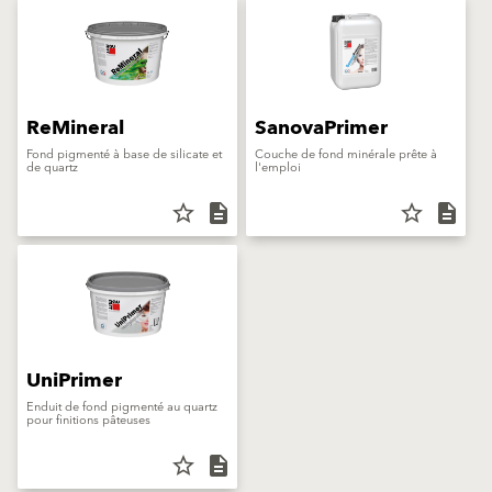
ReMineral
SanovaPrimer
Fond pigmenté à base de silicate et
Couche de fond minérale prête à
de quartz
l'emploi
star_border
description
star_border
description
UniPrimer
Enduit de fond pigmenté au quartz
pour finitions pâteuses
star_border
description