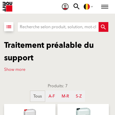
list
Traitement préalable du
support
Show more
Produits: 7
Tous
A-F
M-R
S-Z