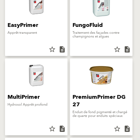
EasyPrimer
FungoFluid
Apprêt transparent
Traitement des façades contre
champignons et algues
star_border
description
star_border
description
MultiPrimer
PremiumPrimer DG
27
Hydrosol Apprêt profond
Enduit de fond pigmenté et chargé
de quartz pour enduits spéciaux
star_border
description
star_border
description