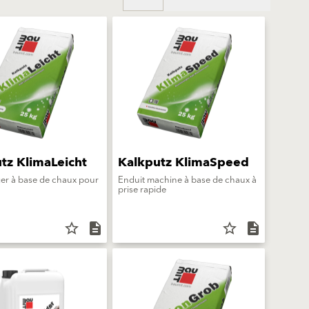
tz KlimaLeicht
Kalkputz KlimaSpeed
ger à base de chaux pour
Enduit machine à base de chaux à
prise rapide
star_border
description
star_border
description