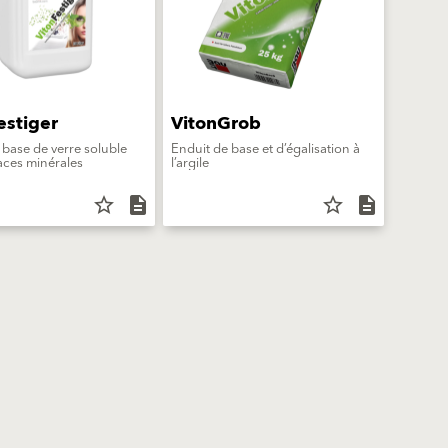
estiger
VitonGrob
 base de verre soluble
Enduit de base et d’égalisation à
aces minérales
l’argile
star_border
description
star_border
description