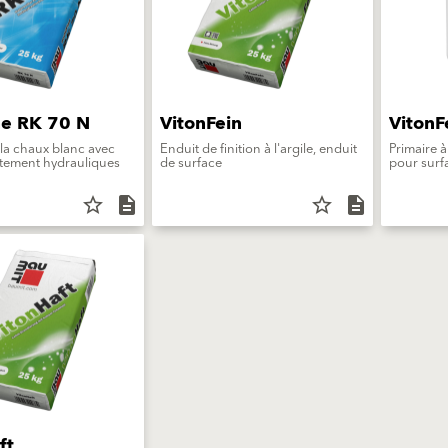
ne RK 70 N
VitonFein
VitonF
 la chaux blanc avec
Enduit de finition à l'argile, enduit
Primaire à
utement hydrauliques
de surface
pour surf
star_border
description
star_border
description
ft