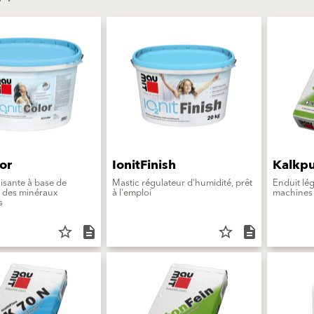
or
IonitFinish
Kalkpu
nisante à base de
Mastic régulateur d'humidité, prêt
Enduit lé
ec des minéraux
à l'emploi
machines
s
star_border
description
star_border
description