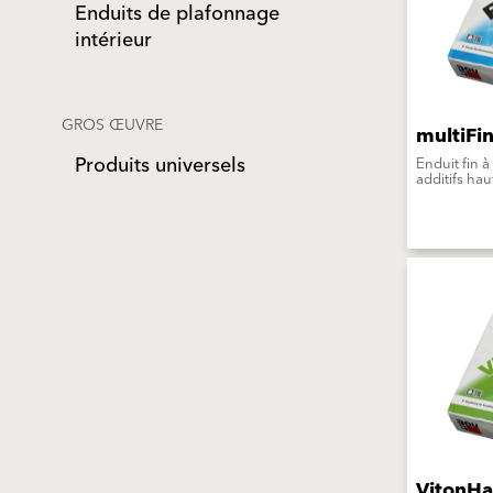
Enduits de plafonnage
intérieur
GROS ŒUVRE
multiFi
Produits universels
Enduit fin à
additifs ha
VitonHa