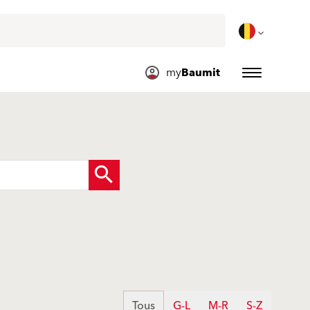
my
Baumit
Tous
G-L
M-R
S-Z